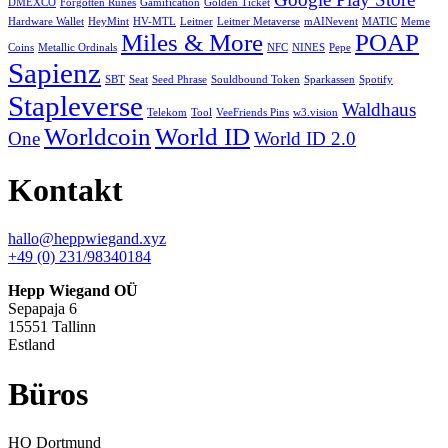
DMEXCO
Forgotten Runes
Gamification
Golden Ticket
Hardware Wallet
HeyMint
HV-MTL
Leitner
Leitner Metaverse
mAINevent
MATIC
Meme
Miles & More
POAP
Coins
Metallic Ordinals
NFC
NINES
Pepe
Sapienz
SBT
Seat
Seed Phrase
Souldbound Token
Sparkassen
Spotify
Stapleverse
Waldhaus
Telekom
Tool
VeeFriends Pins
w3.vision
Worldcoin
World ID
One
World ID 2.0
Kontakt
hallo@heppwiegand.xyz
+49 (0) 231/98340184
Hepp Wiegand OÜ
Sepapaja 6
15551 Tallinn
Estland
Büros
HQ
Dortmund