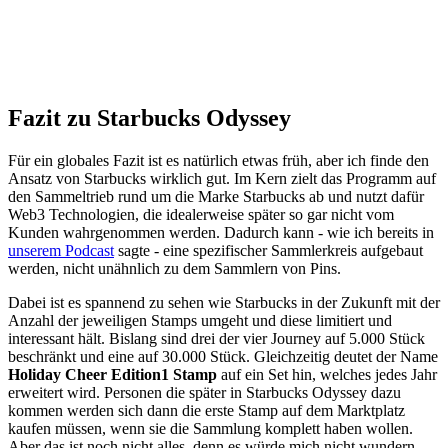
Fazit zu Starbucks Odyssey
Für ein globales Fazit ist es natürlich etwas früh, aber ich finde den
Ansatz von Starbucks wirklich gut. Im Kern zielt das Programm auf
den Sammeltrieb rund um die Marke Starbucks ab und nutzt dafür
Web3 Technologien, die idealerweise später so gar nicht vom
Kunden wahrgenommen werden. Dadurch kann - wie ich bereits in
unserem Podcast
sagte - eine spezifischer Sammlerkreis aufgebaut
werden, nicht unähnlich zu dem Sammlern von Pins.
Dabei ist es spannend zu sehen wie Starbucks in der Zukunft mit der
Anzahl der jeweiligen Stamps umgeht und diese limitiert und
interessant hält. Bislang sind drei der vier Journey auf 5.000 Stück
beschränkt und eine auf 30.000 Stück. Gleichzeitig deutet der Name
Holiday Cheer Edition1 Stamp
auf ein Set hin, welches jedes Jahr
erweitert wird. Personen die später in Starbucks Odyssey dazu
kommen werden sich dann die erste Stamp auf dem Marktplatz
kaufen müssen, wenn sie die Sammlung komplett haben wollen.
Aber das ist noch nicht alles, denn es würde mich nicht wundern,