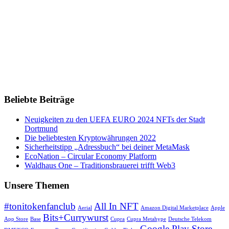
Beliebte Beiträge
Neuigkeiten zu den UEFA EURO 2024 NFTs der Stadt
Dortmund
Die beliebtesten Kryptowährungen 2022
Sicherheitstipp „Adressbuch“ bei deiner MetaMask
EcoNation – Circular Economy Platform
Waldhaus One – Traditionsbrauerei trifft Web3
Unsere Themen
#tonitokenfanclub
All In NFT
Aerial
Amazon Digital Marketplace
Apple
Bits+Currywurst
App Store
Base
Cupra
Cupra Metahype
Deutsche Telekom
Google Play Store