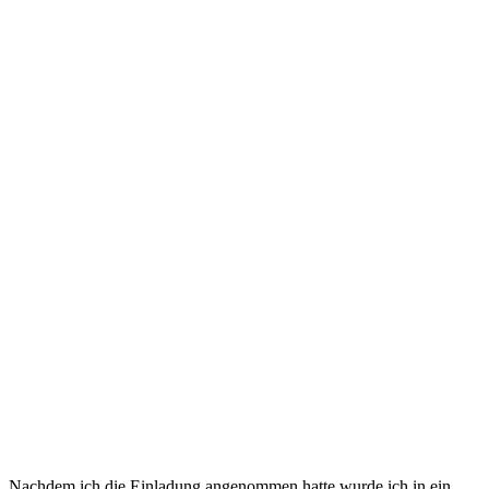
Nachdem ich die Einladung angenommen hatte wurde ich in ein