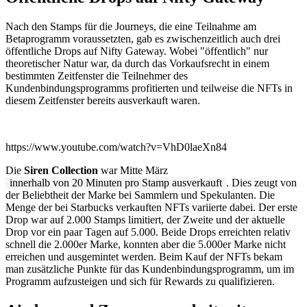
Nach den Stamps für die Journeys, die eine Teilnahme am
Betaprogramm voraussetzten, gab es zwischenzeitlich auch drei
öffentliche Drops auf Nifty Gateway. Wobei "öffentlich" nur
theoretischer Natur war, da durch das Vorkaufsrecht in einem
bestimmten Zeitfenster die Teilnehmer des
Kundenbindungsprogramms profitierten und teilweise die NFTs in
diesem Zeitfenster bereits ausverkauft waren.
https://www.youtube.com/watch?v=VhD0laeXn84
Die
Siren Collection
war Mitte März
innerhalb von 20 Minuten pro Stamp ausverkauft
. Dies zeugt von
der Beliebtheit der Marke bei Sammlern und Spekulanten. Die
Menge der bei Starbucks verkauften NFTs variierte dabei. Der erste
Drop war auf 2.000 Stamps limitiert, der Zweite und der aktuelle
Drop vor ein paar Tagen auf 5.000. Beide Drops erreichten relativ
schnell die 2.000er Marke, konnten aber die 5.000er Marke nicht
erreichen und ausgemintet werden. Beim Kauf der NFTs bekam
man zusätzliche Punkte für das Kundenbindungsprogramm, um im
Programm aufzusteigen und sich für Rewards zu qualifizieren.