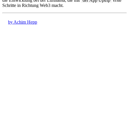
die Entwicklung bei der Lufthansa, die mit
der App Uptrip
erste
Schritte in Richtung Web3 macht.
by Achim Hepp