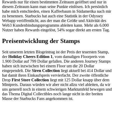
Rewards nur für einen bestimmten Zeitraum geöffnet und nur in
diesem Zeitraum kann man seine Punkte einlösen. Ich persönlich
habe mich entschieden, einen Kaffeebaum in Südamerika nach mir
zu benennen. Starbucks hat auch eine Statistik in der Odyssey
Webapp veröffentlicht, aus der man die Größe und Aktivität des
Web3 Kundenbindungsprogramms ableiten kann. Mehr als 6.000
Nutzer haben Rewards eingelöst, 54% sogar direkt am ersten Tag.
Preisentwicklung der Stamps
Seit unserem letzten Blogeintrag ist der Preis der teuersten Stamp,
der
Holiday Cheers Edition 1
, vom damaligen Floorpreis von
1.900 Dollar auf 799 Dollar gefallen. Die anderen Journey Stamps
haben sich inzwischen bei einem Floor um die 20 Dollar
eingependelt. Die
Siren Collection
liegt aktuell bei 414 Dollar und
hat damit ihren Einkaufspreis vervierfacht. Der zweite öffentliche
Drop
First Store Collection
liegt mit 125 Dollar knapp über dem
Mintpreis. Daraus würden wir aber nicht allzu viel ableiten, da wir
uns generell noch in einem schwierigen Marktumfeld bewegen und
das Thema Digital Collectibles noch lange nicht in der breiten
Masse der Starbucks Fans angekommen ist.