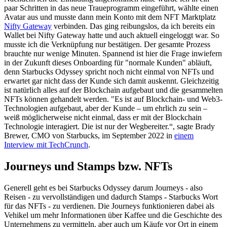
paar Schritten in das neue Traueprogramm eingeführt, wählte einen
Avatar aus und musste dann mein Konto mit dem NFT Marktplatz
Nifty Gateway
verbinden. Das ging reibungslos, da ich bereits ein
Wallet bei Nifty Gateway hatte und auch aktuell eingeloggt war. So
musste ich die Verknüpfung nur bestätigen. Der gesamte Prozess
brauchte nur wenige Minuten. Spannend ist hier die Frage inwiefern
in der Zukunft dieses Onboarding für "normale Kunden" abläuft,
denn Starbucks Odyssey spricht noch nicht einmal von NFTs und
erwartet gar nicht dass der Kunde sich damit auskennt. Gleichzeitig
ist natürlich alles auf der Blockchain aufgebaut und die gesammelten
NFTs können gehandelt werden. "Es ist auf Blockchain- und Web3-
Technologien aufgebaut, aber der Kunde – um ehrlich zu sein –
weiß möglicherweise nicht einmal, dass er mit der Blockchain
Technologie interagiert. Die ist nur der Wegbereiter.“, sagte Brady
Brewer, CMO von Starbucks, im September 2022 in
einem
Interview mit TechCrunch
.
Journeys und Stamps bzw. NFTs
Generell geht es bei Starbucks Odyssey darum Journeys - also
Reisen - zu vervollständigen und dadurch Stamps - Starbucks Wort
für das NFTs - zu verdienen. Die Journeys funktionieren dabei als
Vehikel um mehr Informationen über Kaffee und die Geschichte des
Unternehmens zu vermitteln, aber auch um Käufe vor Ort in einem