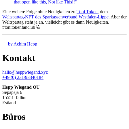
that open like this, Not like This!!"
Eine weitere Folge ohne Neuigkeiten zu
Toni Token
, dem
Weltspartag-NFT des Sparkassenverband Westfalen-Lippe
. Aber der
Weltspartag steht ja an, vielleicht gibt es dann Neuigkeiten.
#tonitokenfanclub 🐷
by Achim Hepp
Kontakt
hallo@heppwiegand.xyz
+49 (0) 231/98340184
Hepp Wiegand OÜ
Sepapaja 6
15551 Tallinn
Estland
Büros