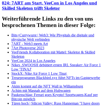
024: 7ART am Start, VeeCon in Los Angeles und
Skilled Skeleton trifft Skeletor
Weiterführende Links zu den von uns
besprochenen Themen in dieser Folge:
Bits+Currywurst | Web3: Wie Phygitals die digitale und
physische Welt verbinden
7ART - Web3 meets Art
7Art Photoverse 2023
VeeFriends Kollaboration mit Mattel: Skeletor & Skilled
Skeleton
VeeCon 2024 in Los Angeles
Nikes .SWOOSH debütiert ersten IRL Sneaker: Air Force 1
Low 'TINAJ'
StockX: Nike Air Force 1 Low Tinaj
Treueprogramm Blackbird.xyz führt NFTs im Gastgewerbe
ein
Akim kommt auf die NFT Wall in Williamsburg
Achim mit Masnah auf dem Hubwagen
Paukenschlag: Ferrari goes Krypto! Sportwagen-Kauf per
Bitcoin möglich
Türen hoch | Silicon Valley: Russ Hanneman "I have doors