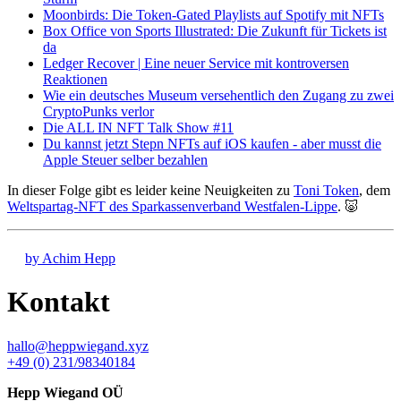
Moonbirds: Die Token-Gated Playlists auf Spotify mit NFTs
Box Office von Sports Illustrated: Die Zukunft für Tickets ist
da
Ledger Recover | Eine neuer Service mit kontroversen
Reaktionen
Wie ein deutsches Museum versehentlich den Zugang zu zwei
CryptoPunks verlor
Die ALL IN NFT Talk Show #11
Du kannst jetzt Stepn NFTs auf iOS kaufen - aber musst die
Apple Steuer selber bezahlen
In dieser Folge gibt es leider keine Neuigkeiten zu
Toni Token
, dem
Weltspartag-NFT des Sparkassenverband Westfalen-Lippe
. 🐷
by Achim Hepp
Kontakt
hallo@heppwiegand.xyz
+49 (0) 231/98340184
Hepp Wiegand OÜ