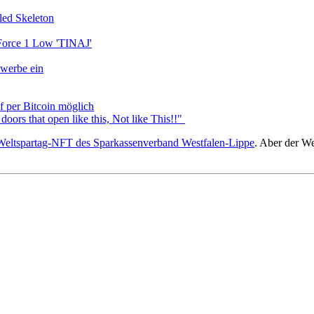
led Skeleton
Force 1 Low 'TINAJ'
werbe ein
 per Bitcoin möglich
oors that open like this, Not like This!!"
Weltspartag-NFT des Sparkassenverband Westfalen-Lippe
. Aber der We