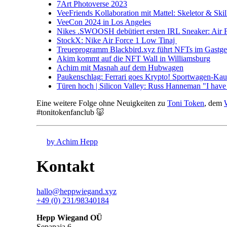
7Art Photoverse 2023
VeeFriends Kollaboration mit Mattel: Skeletor & Skil
VeeCon 2024 in Los Angeles
Nikes .SWOOSH debütiert ersten IRL Sneaker: Air 
StockX: Nike Air Force 1 Low Tinaj
Treueprogramm Blackbird.xyz führt NFTs im Gastge
Akim kommt auf die NFT Wall in Williamsburg
Achim mit Masnah auf dem Hubwagen
Paukenschlag: Ferrari goes Krypto! Sportwagen-Kauf
Türen hoch | Silicon Valley: Russ Hanneman "I have d
Eine weitere Folge ohne Neuigkeiten zu
Toni Token
, dem
#tonitokenfanclub 🐷
by Achim Hepp
Kontakt
hallo@heppwiegand.xyz
+49 (0) 231/98340184
Hepp Wiegand OÜ
Sepapaja 6