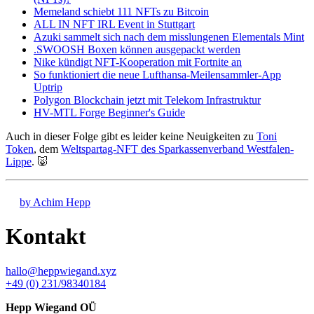
Memeland schiebt 111 NFTs zu Bitcoin
ALL IN NFT IRL Event in Stuttgart
Azuki sammelt sich nach dem misslungenen Elementals Mint
.SWOOSH Boxen können ausgepackt werden
Nike kündigt NFT-Kooperation mit Fortnite an
So funktioniert die neue Lufthansa-Meilensammler-App
Uptrip
Polygon Blockchain jetzt mit Telekom Infrastruktur
HV-MTL Forge Beginner's Guide
Auch in dieser Folge gibt es leider keine Neuigkeiten zu
Toni
Token
, dem
Weltspartag-NFT des Sparkassenverband Westfalen-
Lippe
. 🐷
by Achim Hepp
Kontakt
hallo@heppwiegand.xyz
+49 (0) 231/98340184
Hepp Wiegand OÜ