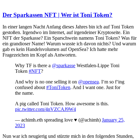
Der Sparkassen NFT | Wer ist Toni Token?
In einer langen Nacht Anfang dieses Jahres bin ich auf Toni Token
gestoßen. Irgendwo im Internet, auf irgendeiner Kryptoseite. Ein
NFT der Sparkasse? Ein Sparschwein namens Toni Token? Was für
ein grandioser Name! Warum wusste ich davon nichts? Und warum
gab es kein Handelsvolumen auf OpenSea? Ich hatte mehr
Fragezeichen im Kopf als Antworten.
Why TF is there a
@sparkasse
Westfalen-Lippe Toni
Token
#NFT
?
And why is no one selling it on
@opensea
. I‘m so f‘ing
confused about
#ToniToken
. And I want one. Just for
the name.
A pig called Toni Token. How awesome is this.
pic.twitter.com/4nVZCAJ9W4
— achimh.eth spreading love ♥️ (@achimh)
January 25,
2023
Nun war ich neugierig und stürzte mich in den folgenden Stunden,