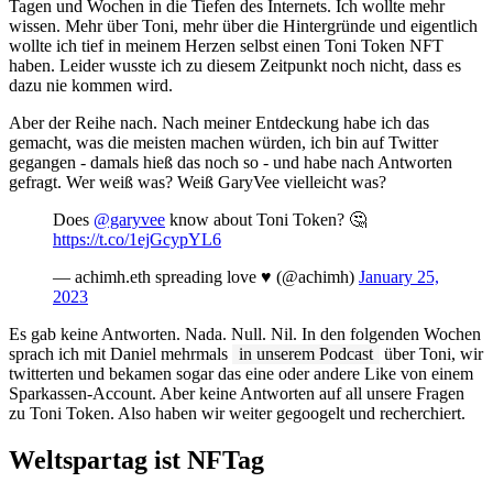
Tagen und Wochen in die Tiefen des Internets. Ich wollte mehr
wissen. Mehr über Toni, mehr über die Hintergründe und eigentlich
wollte ich tief in meinem Herzen selbst einen Toni Token NFT
haben. Leider wusste ich zu diesem Zeitpunkt noch nicht, dass es
dazu nie kommen wird.
Aber der Reihe nach. Nach meiner Entdeckung habe ich das
gemacht, was die meisten machen würden, ich bin auf Twitter
gegangen - damals hieß das noch so - und habe nach Antworten
gefragt. Wer weiß was? Weiß GaryVee vielleicht was?
Does
@garyvee
know about Toni Token? 🤔
https://t.co/1ejGcypYL6
— achimh.eth spreading love ♥️ (@achimh)
January 25,
2023
Es gab keine Antworten. Nada. Null. Nil. In den folgenden Wochen
sprach ich mit Daniel mehrmals
in unserem Podcast
über Toni, wir
twitterten und bekamen sogar das eine oder andere Like von einem
Sparkassen-Account. Aber keine Antworten auf all unsere Fragen
zu Toni Token. Also haben wir weiter gegoogelt und recherchiert.
Weltspartag ist NFTag