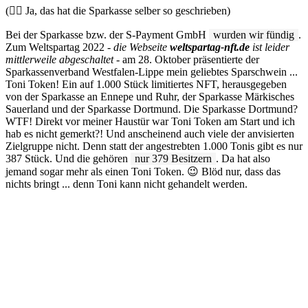
(👆🏼 Ja, das hat die Sparkasse selber so geschrieben)
Bei der Sparkasse bzw. der S-Payment GmbH
wurden wir fündig
.
Zum Weltspartag 2022 -
die Webseite
weltspartag-nft.de
ist leider
mittlerweile abgeschaltet
- am 28. Oktober präsentierte der
Sparkassenverband Westfalen-Lippe mein geliebtes Sparschwein ...
Toni Token! Ein auf 1.000 Stück limitiertes NFT, herausgegeben
von der Sparkasse an Ennepe und Ruhr, der Sparkasse Märkisches
Sauerland und der Sparkasse Dortmund. Die Sparkasse Dortmund?
WTF! Direkt vor meiner Haustür war Toni Token am Start und ich
hab es nicht gemerkt?! Und anscheinend auch viele der anvisierten
Zielgruppe nicht. Denn statt der angestrebten 1.000 Tonis gibt es nur
387 Stück. Und die gehören
nur 379 Besitzern
. Da hat also
jemand sogar mehr als einen Toni Token. 😉 Blöd nur, dass das
nichts bringt ... denn Toni kann nicht gehandelt werden.