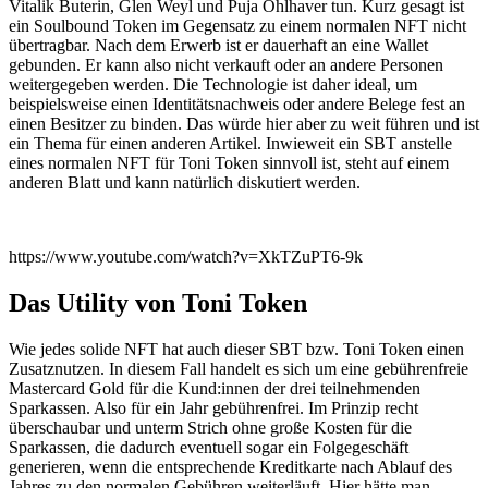
Vitalik Buterin, Glen Weyl und Puja Ohlhaver tun. Kurz gesagt ist
ein Soulbound Token im Gegensatz zu einem normalen NFT nicht
übertragbar. Nach dem Erwerb ist er dauerhaft an eine Wallet
gebunden. Er kann also nicht verkauft oder an andere Personen
weitergegeben werden. Die Technologie ist daher ideal, um
beispielsweise einen Identitätsnachweis oder andere Belege fest an
einen Besitzer zu binden. Das würde hier aber zu weit führen und ist
ein Thema für einen anderen Artikel. Inwieweit ein SBT anstelle
eines normalen NFT für Toni Token sinnvoll ist, steht auf einem
anderen Blatt und kann natürlich diskutiert werden.
https://www.youtube.com/watch?v=XkTZuPT6-9k
Das Utility von Toni Token
Wie jedes solide NFT hat auch dieser SBT bzw. Toni Token einen
Zusatznutzen. In diesem Fall handelt es sich um eine gebührenfreie
Mastercard Gold für die Kund:innen der drei teilnehmenden
Sparkassen. Also für ein Jahr gebührenfrei. Im Prinzip recht
überschaubar und unterm Strich ohne große Kosten für die
Sparkassen, die dadurch eventuell sogar ein Folgegeschäft
generieren, wenn die entsprechende Kreditkarte nach Ablauf des
Jahres zu den normalen Gebühren weiterläuft. Hier hätte man