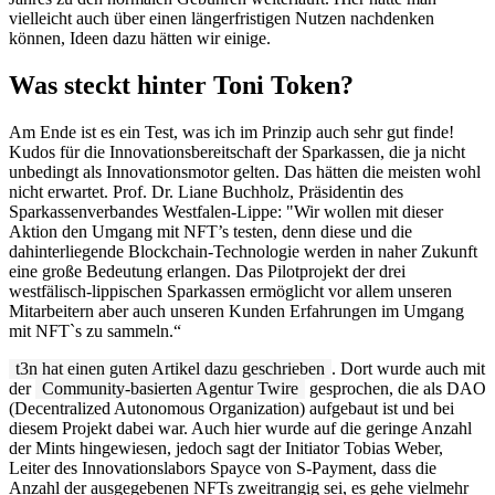
vielleicht auch über einen längerfristigen Nutzen nachdenken
können, Ideen dazu hätten wir einige.
Was steckt hinter Toni Token?
Am Ende ist es ein Test, was ich im Prinzip auch sehr gut finde!
Kudos für die Innovationsbereitschaft der Sparkassen, die ja nicht
unbedingt als Innovationsmotor gelten. Das hätten die meisten wohl
nicht erwartet. Prof. Dr. Liane Buchholz, Präsidentin des
Sparkassenverbandes Westfalen-Lippe: "Wir wollen mit dieser
Aktion den Umgang mit NFT’s testen, denn diese und die
dahinterliegende Blockchain-Technologie werden in naher Zukunft
eine große Bedeutung erlangen. Das Pilotprojekt der drei
westfälisch-lippischen Sparkassen ermöglicht vor allem unseren
Mitarbeitern aber auch unseren Kunden Erfahrungen im Umgang
mit NFT`s zu sammeln.“
t3n hat einen guten Artikel dazu geschrieben
. Dort wurde auch mit
der
Community-basierten Agentur Twire
gesprochen, die als DAO
(Decentralized Autonomous Organization) aufgebaut ist und bei
diesem Projekt dabei war. Auch hier wurde auf die geringe Anzahl
der Mints hingewiesen, jedoch sagt der Initiator Tobias Weber,
Leiter des Innovationslabors Spayce von S-Payment, dass die
Anzahl der ausgegebenen NFTs zweitrangig sei, es gehe vielmehr