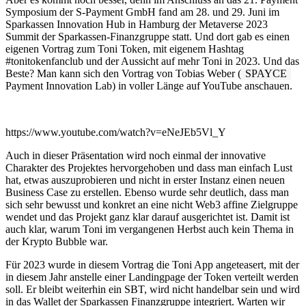
Symposium der S-Payment GmbH fand am 28. und 29. Juni im
Sparkassen Innovation Hub in Hamburg der Metaverse 2023
Summit der Sparkassen-Finanzgruppe statt. Und dort gab es einen
eigenen Vortrag zum Toni Token, mit eigenem Hashtag
#tonitokenfanclub und der Aussicht auf mehr Toni in 2023. Und das
Beste? Man kann sich den Vortrag von Tobias Weber (
SPAYCE
Payment Innovation Lab) in voller Länge auf YouTube anschauen.
https://www.youtube.com/watch?v=eNeJEb5Vl_Y
Auch in dieser Präsentation wird noch einmal der innovative
Charakter des Projektes hervorgehoben und dass man einfach Lust
hat, etwas auszuprobieren und nicht in erster Instanz einen neuen
Business Case zu erstellen. Ebenso wurde sehr deutlich, dass man
sich sehr bewusst und konkret an eine nicht Web3 affine Zielgruppe
wendet und das Projekt ganz klar darauf ausgerichtet ist. Damit ist
auch klar, warum Toni im vergangenen Herbst auch kein Thema in
der Krypto Bubble war.
Für 2023 wurde in diesem Vortrag die Toni App angeteasert, mit der
in diesem Jahr anstelle einer Landingpage der Token verteilt werden
soll. Er bleibt weiterhin ein SBT, wird nicht handelbar sein und wird
in das Wallet der Sparkassen Finanzgruppe integriert. Warten wir