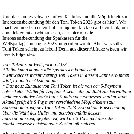
Und da stand es schwarz auf weiß: „Infos und die Möglichkeit zur
Interessensbekundung für den Toni Token 2023 gibt es hier“. Wir
machten innerlich einen Luftsprung und klickten auf den Link, um
dann leider enttäuscht zu lesen, dass hier nur die
Interessensbekundung der Sparkassen für die
Weltspartagskampagne 2023 aufgerufen wurde. Aber was soll's.
Toni Token scheint zu leben! Denn aus dieser Abfrage wissen wir
bereits folgendes:
Toni Token zum Weltspartag 2023:
* Teilnehmen können alle Sparkassen bundesweit.
* Mit welcher Incentivierung Toni Token in diesem Jahr verbunden
wird, ist noch in Abstimmung.
* Das neue Zuhause von Toni Token ist die von der S-Payment
entwickelte "Wallet für Digitale Assets", die ab 2024 zur Verwaltung
weiterer digitaler Assets Ihrer Kund:innen eingesetzt werden kann.
Aktuell prüft die S-Payment verschiedene Möglichkeiten zur
Subventionierung des Toni Token 2023. Sobald die Entscheidung
über die Wahl des Utility und gegebenenfalls dessen
Subventionierung gefallen ist, wird die S-Payment über die
möglicherweise entstehenden Kosten informieren.
Aber es kommt noch besser, denn im Anschluss an das 21. Payment