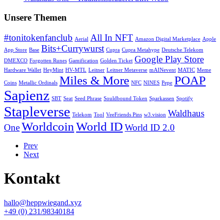
Unsere Themen
#tonitokenfanclub
All In NFT
Aerial
Amazon Digital Marketplace
Apple
Bits+Currywurst
App Store
Base
Cupra
Cupra Metahype
Deutsche Telekom
Google Play Store
DMEXCO
Forgotten Runes
Gamification
Golden Ticket
Hardware Wallet
HeyMint
HV-MTL
Leitner
Leitner Metaverse
mAINevent
MATIC
Meme
Miles & More
POAP
Coins
Metallic Ordinals
NFC
NINES
Pepe
Sapienz
SBT
Seat
Seed Phrase
Souldbound Token
Sparkassen
Spotify
Stapleverse
Waldhaus
Telekom
Tool
VeeFriends Pins
w3.vision
Worldcoin
World ID
One
World ID 2.0
Prev
Next
Kontakt
hallo@heppwiegand.xyz
+49 (0) 231/98340184