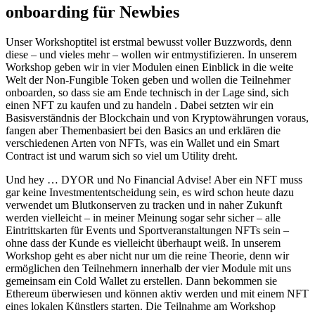
onboarding für Newbies
Unser Workshoptitel ist erstmal bewusst voller Buzzwords, denn
diese – und vieles mehr – wollen wir entmystifizieren. In unserem
Workshop geben wir in vier Modulen einen Einblick in die weite
Welt der Non-Fungible Token geben und wollen die Teilnehmer
onboarden, so dass sie am Ende technisch in der Lage sind, sich
einen NFT zu kaufen und zu handeln . Dabei setzten wir ein
Basisverständnis der Blockchain und von Kryptowährungen voraus,
fangen aber Themenbasiert bei den Basics an und erklären die
verschiedenen Arten von NFTs, was ein Wallet und ein Smart
Contract ist und warum sich so viel um Utility dreht.
Und hey … DYOR und No Financial Advise! Aber ein NFT muss
gar keine Investmententscheidung sein, es wird schon heute dazu
verwendet um Blutkonserven zu tracken und in naher Zukunft
werden vielleicht – in meiner Meinung sogar sehr sicher – alle
Eintrittskarten für Events und Sportveranstaltungen NFTs sein –
ohne dass der Kunde es vielleicht überhaupt weiß. In unserem
Workshop geht es aber nicht nur um die reine Theorie, denn wir
ermöglichen den Teilnehmern innerhalb der vier Module mit uns
gemeinsam ein Cold Wallet zu erstellen. Dann bekommen sie
Ethereum überwiesen und können aktiv werden und mit einem NFT
eines lokalen Künstlers starten. Die Teilnahme am Workshop