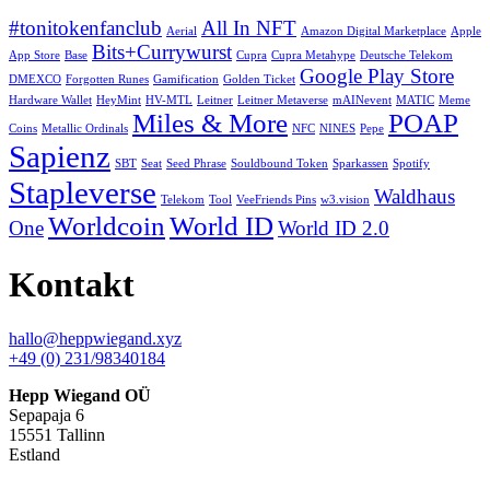
#tonitokenfanclub
All In NFT
Aerial
Amazon Digital Marketplace
Apple
Bits+Currywurst
App Store
Base
Cupra
Cupra Metahype
Deutsche Telekom
Google Play Store
DMEXCO
Forgotten Runes
Gamification
Golden Ticket
Hardware Wallet
HeyMint
HV-MTL
Leitner
Leitner Metaverse
mAINevent
MATIC
Meme
Miles & More
POAP
Coins
Metallic Ordinals
NFC
NINES
Pepe
Sapienz
SBT
Seat
Seed Phrase
Souldbound Token
Sparkassen
Spotify
Stapleverse
Waldhaus
Telekom
Tool
VeeFriends Pins
w3.vision
Worldcoin
World ID
One
World ID 2.0
Kontakt
hallo@heppwiegand.xyz
+49 (0) 231/98340184
Hepp Wiegand OÜ
Sepapaja 6
15551 Tallinn
Estland