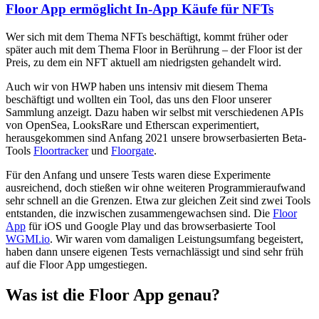
Floor App ermöglicht In-App Käufe für NFTs
Wer sich mit dem Thema NFTs beschäftigt, kommt früher oder
später auch mit dem Thema Floor in Berührung – der Floor ist der
Preis, zu dem ein NFT aktuell am niedrigsten gehandelt wird.
Auch wir von HWP haben uns intensiv mit diesem Thema
beschäftigt und wollten ein Tool, das uns den Floor unserer
Sammlung anzeigt. Dazu haben wir selbst mit verschiedenen APIs
von OpenSea, LooksRare und Etherscan experimentiert,
herausgekommen sind Anfang 2021 unsere browserbasierten Beta-
Tools
Floortracker
und
Floorgate
.
Für den Anfang und unsere Tests waren diese Experimente
ausreichend, doch stießen wir ohne weiteren Programmieraufwand
sehr schnell an die Grenzen. Etwa zur gleichen Zeit sind zwei Tools
entstanden, die inzwischen zusammengewachsen sind. Die
Floor
App
für iOS und Google Play und das browserbasierte Tool
WGMI.io
. Wir waren vom damaligen Leistungsumfang begeistert,
haben dann unsere eigenen Tests vernachlässigt und sind sehr früh
auf die Floor App umgestiegen.
Was ist die Floor App genau?