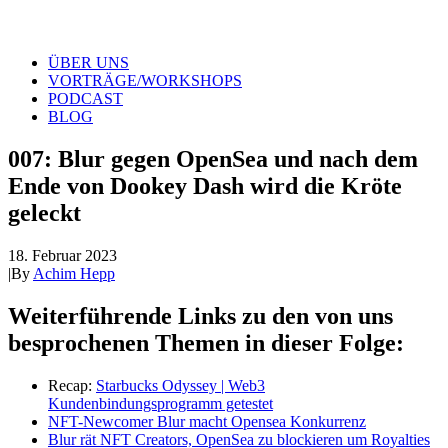
ÜBER UNS
VORTRÄGE/WORKSHOPS
PODCAST
BLOG
007: Blur gegen OpenSea und nach dem
Ende von Dookey Dash wird die Kröte
geleckt
18. Februar 2023
|
By
Achim Hepp
Weiterführende Links zu den von uns
besprochenen Themen in dieser Folge:
Recap:
Starbucks Odyssey | Web3
Kundenbindungsprogramm getestet
NFT-Newcomer Blur macht Opensea Konkurrenz
Blur rät NFT Creators, OpenSea zu blockieren um Royalties