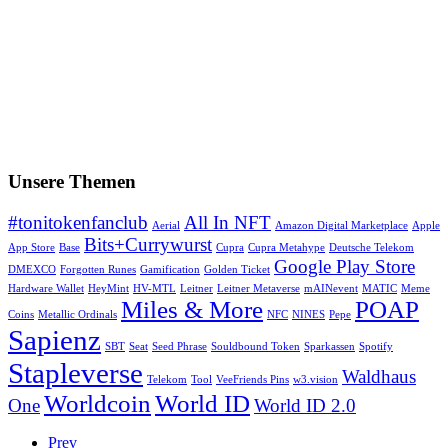
Unsere Themen
#tonitokenfanclub
All In NFT
Aerial
Amazon Digital Marketplace
Apple
Bits+Currywurst
App Store
Base
Cupra
Cupra Metahype
Deutsche Telekom
Google Play Store
DMEXCO
Forgotten Runes
Gamification
Golden Ticket
Hardware Wallet
HeyMint
HV-MTL
Leitner
Leitner Metaverse
mAINevent
MATIC
Meme
Miles & More
POAP
Coins
Metallic Ordinals
NFC
NINES
Pepe
Sapienz
SBT
Seat
Seed Phrase
Souldbound Token
Sparkassen
Spotify
Stapleverse
Waldhaus
Telekom
Tool
VeeFriends Pins
w3.vision
Worldcoin
World ID
One
World ID 2.0
Prev