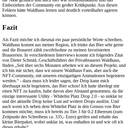
Einbeziehen der Community ein großer Kritikpunkt. Aus diesen
Fehlern hätte Waldhaus lernen und deutlich vorteilhafter agieren
können.
Fazit
Als Fazit möchte ich diesmal ein paar persönliche Worte schreiben.
Waldhaus kommt aus meiner Region, ich trinke das Bier sehr gerne
und die Brauerei zählt zweifelsohne zu meinen favorisierten
Brauereien. In verschiedenen Interviews konnte ich folgendes Zitat
von Dieter Schmid, Geschäftsführer der Privatbrauerei Waldhaus,
finden „Seit über sechs Monaten arbeiten wir an diesem Projekt, und
ich bin mir sicher, dass wir unsere Waldhaus Fans, aber auch die
NFT-Community, mit unseren einzigartigen Animationen begeistern
werden.“ - dazu muss ich leider sagen, der Drop kann mich
überhaupt nicht begeistern, das Bier schon! Ich hatte überlegt mir
einen NFT zu kaufen, habe davon aber Abstand genommen, da die
einzige interessante Utility - Whitelist Platz Drop 2.0 - so unklar ist
und der aktuelle Drop keine Lust auf weitere Drops auslöst. Und
auch wenn ich neben dem Whitelist Platz in den Genuss von Bier
kommen möchte, muss ich bereits zu Tier 3 für 0.2
Ethereum (zum
Zeitpunkt des Schreibens ca. 335,- Euro) greifen und erhalte das
kleine Bierpaket, wobei unklar ist, was enthalten ist und wie oft ich
dieses erhalte?