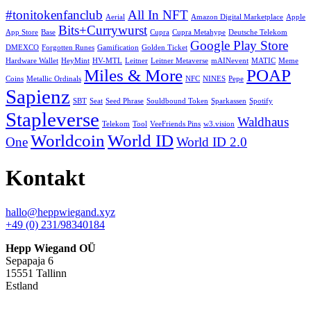
#tonitokenfanclub
All In NFT
Aerial
Amazon Digital Marketplace
Apple
Bits+Currywurst
App Store
Base
Cupra
Cupra Metahype
Deutsche Telekom
Google Play Store
DMEXCO
Forgotten Runes
Gamification
Golden Ticket
Hardware Wallet
HeyMint
HV-MTL
Leitner
Leitner Metaverse
mAINevent
MATIC
Meme
Miles & More
POAP
Coins
Metallic Ordinals
NFC
NINES
Pepe
Sapienz
SBT
Seat
Seed Phrase
Souldbound Token
Sparkassen
Spotify
Stapleverse
Waldhaus
Telekom
Tool
VeeFriends Pins
w3.vision
Worldcoin
World ID
One
World ID 2.0
Kontakt
hallo@heppwiegand.xyz
+49 (0) 231/98340184
Hepp Wiegand OÜ
Sepapaja 6
15551 Tallinn
Estland