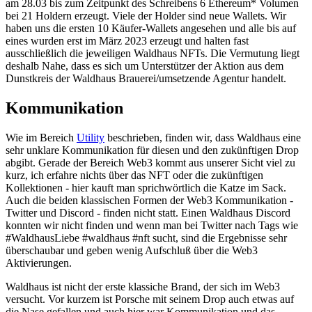
am 28.03 bis zum Zeitpunkt des Schreibens 6 Ethereum* Volumen
bei 21 Holdern erzeugt. Viele der Holder sind neue Wallets. Wir
haben uns die ersten 10 Käufer-Wallets angesehen und alle bis auf
eines wurden erst im März 2023 erzeugt und halten fast
ausschließlich die jeweiligen Waldhaus NFTs. Die Vermutung liegt
deshalb Nahe, dass es sich um Unterstützer der Aktion aus dem
Dunstkreis der Waldhaus Brauerei/umsetzende Agentur handelt.
Kommunikation
Wie im Bereich
Utility
beschrieben, finden wir, dass Waldhaus eine
sehr unklare Kommunikation für diesen und den zukünftigen Drop
abgibt. Gerade der Bereich Web3 kommt aus unserer Sicht viel zu
kurz, ich erfahre nichts über das NFT oder die zukünftigen
Kollektionen - hier kauft man sprichwörtlich die Katze im Sack.
Auch die beiden klassischen Formen der Web3 Kommunikation -
Twitter und Discord - finden nicht statt. Einen Waldhaus Discord
konnten wir nicht finden und wenn man bei Twitter nach Tags wie
#WaldhausLiebe #waldhaus #nft sucht, sind die Ergebnisse sehr
überschaubar und geben wenig Aufschluß über die Web3
Aktivierungen.
Waldhaus ist nicht der erste klassiche Brand, der sich im Web3
versucht. Vor kurzem ist Porsche mit seinem Drop auch etwas auf
die Nase gefallen und auch hier war Kommunikation und das