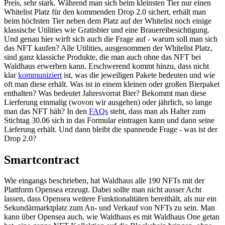
Preis, sehr stark. Während man sich beim kleinsten Tier nur einen
Whitelist Platz für den kommenden Drop 2.0 sichert, erhält man
beim höchsten Tier neben dem Platz auf der Whitelist noch einige
klassische Utilities wie Gratisbier und eine Brauereibesichtigung.
Und genau hier wirft sich auch die Frage auf - warum soll man sich
das NFT kaufen? Alle Utilities, ausgenommen der Whitelist Platz,
sind ganz klassiche Produkte, die man auch ohne das NFT bei
Waldhaus erwerben kann. Erschwerend kommt hinzu, dass nicht
klar
kommuniziert
ist, was die jeweiligen Pakete bedeuten und wie
oft man diese erhält. Was ist in einem kleinen oder großen Bierpaket
enthalten? Was bedeutet Jahresvorrat Bier? Bekommt man diese
Lierferung einmalig (wovon wir ausgehen) oder jährlich, so lange
man das NFT hält? In den
FAQs
steht, dass man als Halter zum
Stichtag 30.06 sich in das Formular eintragen kann und dann seine
Lieferung erhält. Und dann bleibt die spannende Frage - was ist der
Drop 2.0?
Smartcontract
Wie eingangs beschrieben, hat Waldhaus alle 190 NFTs mit der
Plattform Opensea erzeugt. Dabei sollte man nicht ausser Acht
lassen, dass Opensea weitere Funktionalitäten bereithält, als nur ein
Sekundärmarktplatz zum An- und Verkauf von NFTs zu sein. Man
kann über Opensea auch, wie Waldhaus es mit Waldhaus One getan