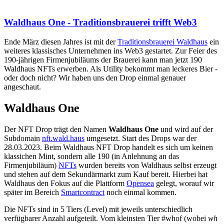
Waldhaus One - Traditionsbrauerei trifft Web3
Ende März diesen Jahres ist mit der
Traditionsbrauerei Waldhaus
ein
weiteres klassisches Unternehmen ins Web3 gestartet. Zur Feier des
190-jährigen Firmenjubiläums der Brauerei kann man jetzt 190
Waldhaus NFTs erwerben. Als Utility bekommt man leckeres Bier -
oder doch nicht? Wir haben uns den Drop einmal genauer
angeschaut.
Waldhaus One
Der NFT Drop trägt den Namen
Waldhaus One
und wird auf der
Subdomain
nft.wald.haus
umgesetzt. Start des Drops war der
28.03.2023. Beim Waldhaus NFT Drop handelt es sich um keinen
klassichen Mint, sondern alle 190 (in Anlehnung an das
Firmenjubiläum)
NFTs
wurden bereits von Waldhaus selbst erzeugt
und stehen auf dem Sekundärmarkt zum Kauf bereit. Hierbei hat
Waldhaus den Fokus auf die Plattform
Opensea
gelegt, worauf wir
später im Bereich
Smartcontract
noch einmal kommen.
Die NFTs sind in 5 Tiers (Level) mit jeweils unterschiedlich
verfügbarer Anzahl aufgeteilt. Vom kleinsten Tier #whof (wobei
wh