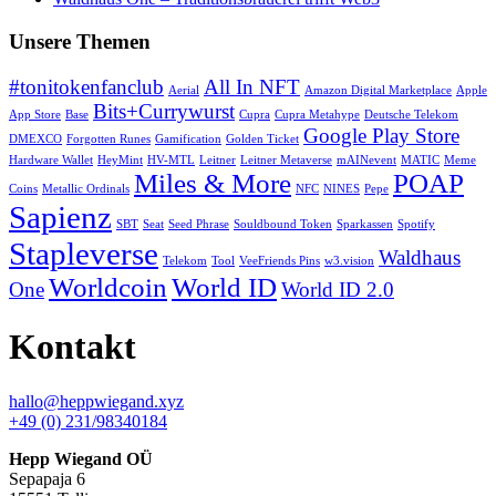
Unsere Themen
#tonitokenfanclub
All In NFT
Aerial
Amazon Digital Marketplace
Apple
Bits+Currywurst
App Store
Base
Cupra
Cupra Metahype
Deutsche Telekom
Google Play Store
DMEXCO
Forgotten Runes
Gamification
Golden Ticket
Hardware Wallet
HeyMint
HV-MTL
Leitner
Leitner Metaverse
mAINevent
MATIC
Meme
Miles & More
POAP
Coins
Metallic Ordinals
NFC
NINES
Pepe
Sapienz
SBT
Seat
Seed Phrase
Souldbound Token
Sparkassen
Spotify
Stapleverse
Waldhaus
Telekom
Tool
VeeFriends Pins
w3.vision
Worldcoin
World ID
One
World ID 2.0
Kontakt
hallo@heppwiegand.xyz
+49 (0) 231/98340184
Hepp Wiegand OÜ
Sepapaja 6