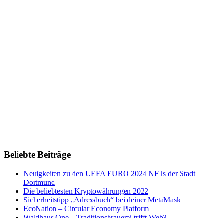
Beliebte Beiträge
Neuigkeiten zu den UEFA EURO 2024 NFTs der Stadt
Dortmund
Die beliebtesten Kryptowährungen 2022
Sicherheitstipp „Adressbuch“ bei deiner MetaMask
EcoNation – Circular Economy Platform
Waldhaus One – Traditionsbrauerei trifft Web3