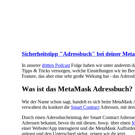
Sicherheitstipp "Adressbuch" bei deiner Me
In unserer
dritten Podcast
Folge haben wir unter anderem d
Tipps & Tricks versorgen, welche Einstellungen wir im Bere
Feature, das aber eine sehr große Wirkung hat - das Adres
Was ist das MetaMask Adressbuch?
Wie der Name schon sagt, handelt es sich beim MetaMask 
verwaltest du konkret die
Smart Contract
Adressen, mit dene
Durch einen Adressbucheintrag der Smart Contract Adresse, k
Adressen bekannt, bevor du mit diesen, bswp. über einen
M
einer Website/App interagierst und die MetaMask Aufforder
anlegst und den Unterschied siehst, zeigen wir dir jetzt.