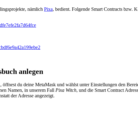
blingsprojekte, nämlich
Pixa
, bedient. Folgende Smart Contracts bzw. K
fe7efe2fa7d64fce
bdf6e9a42a199ebe2
buch anlegen
öffnest du deine MetaMask und wählst unter Einstellungen den Bere
inen Namen, in unserem Fall
Pixa Witch
, und die Smart Contract Adress
tatt der Adresse angezeigt.