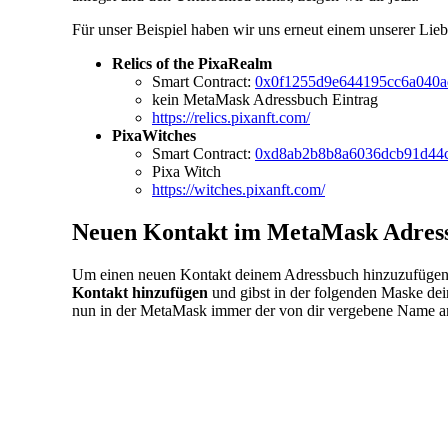
Für unser Beispiel haben wir uns erneut einem unserer Lie
Relics of the PixaRealm
Smart Contract:
0x0f1255d9e644195cc6a040ad
kein MetaMask Adressbuch Eintrag
https://relics.pixanft.com/
PixaWitches
Smart Contract:
0xd8ab2b8b8a6036dcb91d44c
Pixa Witch
https://witches.pixanft.com/
Neuen Kontakt im MetaMask Adress
Um einen neuen Kontakt deinem Adressbuch hinzuzufügen, 
Kontakt hinzufügen
und gibst in der folgenden Maske de
nun in der MetaMask immer der von dir vergebene Name ans