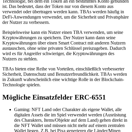
Technologie, bei dem ein Token an ein bestimmtes Konto gebunden
ist. Das bedeutet, dass der Token nur von diesem Konto aus
verwendet oder übertragen werden kann. TBAs werden häufig in
DeFi-Anwendungen verwendet, um die Sicherheit und Privatsphäre
der Nutzer zu verbessern.
Beispielsweise kann ein Nutzer einen TBA verwenden, um seine
Kryptowährungen zu speichern. Der Nutzer kann dann seine
Kryptowährungen über einen Smart Contract mit anderen Nutzern
austauschen, ohne seine privaten Schlüssel preiszugeben. Dadurch
wird es für Angreifer schwieriger, die Kryptowährungen des
Nutzers zu stehlen.
TBAs bieten eine Reihe von Vorteilen, einschließlich verbesserter
Sicherheit, Datenschutz und Benutzerfreundlichkeit. TBAs werden
in Zukunft wahrscheinlich eine wichtige Rolle in der Blockchain-
Technologie spielen.
Mögliche Einsatzfelder ERC-6551
Gaming: NFT Land oder Charakter als eigene Wallet, alle
digitalen Assets die im Spiel verwendet werden (Ausrüstung
des Charakters, Items/Objekte auf dem Land) gehen direkt in
die NFT Wallet und müssen nicht mehr auf einem zentralen
Wallet liegen. Z.B. bei Pixa generieren die Länder/Minen