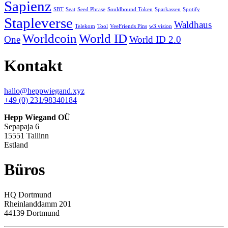
Sapienz
SBT
Seat
Seed Phrase
Souldbound Token
Sparkassen
Spotify
Stapleverse
Waldhaus
Telekom
Tool
VeeFriends Pins
w3.vision
Worldcoin
World ID
One
World ID 2.0
Kontakt
hallo@heppwiegand.xyz
+49 (0) 231/98340184
Hepp Wiegand OÜ
Sepapaja 6
15551 Tallinn
Estland
Büros
HQ
Dortmund
Rheinlanddamm 201
44139 Dortmund