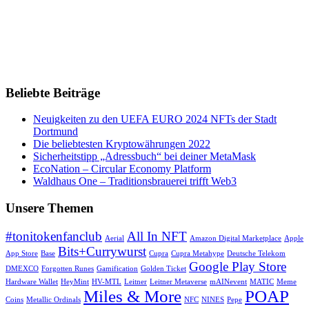
Beliebte Beiträge
Neuigkeiten zu den UEFA EURO 2024 NFTs der Stadt
Dortmund
Die beliebtesten Kryptowährungen 2022
Sicherheitstipp „Adressbuch“ bei deiner MetaMask
EcoNation – Circular Economy Platform
Waldhaus One – Traditionsbrauerei trifft Web3
Unsere Themen
#tonitokenfanclub
All In NFT
Aerial
Amazon Digital Marketplace
Apple
Bits+Currywurst
App Store
Base
Cupra
Cupra Metahype
Deutsche Telekom
Google Play Store
DMEXCO
Forgotten Runes
Gamification
Golden Ticket
Hardware Wallet
HeyMint
HV-MTL
Leitner
Leitner Metaverse
mAINevent
MATIC
Meme
Miles & More
POAP
Coins
Metallic Ordinals
NFC
NINES
Pepe