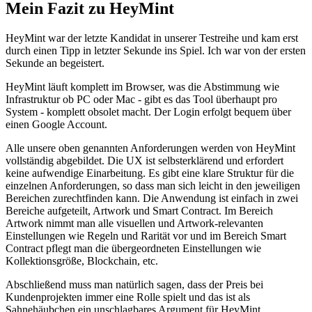
Mein Fazit zu HeyMint
HeyMint war der letzte Kandidat in unserer Testreihe und kam erst
durch einen Tipp in letzter Sekunde ins Spiel. Ich war von der ersten
Sekunde an begeistert.
HeyMint läuft komplett im Browser, was die Abstimmung wie
Infrastruktur ob PC oder Mac - gibt es das Tool überhaupt pro
System - komplett obsolet macht. Der Login erfolgt bequem über
einen Google Account.
Alle unsere oben genannten Anforderungen werden von HeyMint
vollständig abgebildet. Die UX ist selbsterklärend und erfordert
keine aufwendige Einarbeitung. Es gibt eine klare Struktur für die
einzelnen Anforderungen, so dass man sich leicht in den jeweiligen
Bereichen zurechtfinden kann. Die Anwendung ist einfach in zwei
Bereiche aufgeteilt, Artwork und Smart Contract. Im Bereich
Artwork nimmt man alle visuellen und Artwork-relevanten
Einstellungen wie Regeln und Rarität vor und im Bereich Smart
Contract pflegt man die übergeordneten Einstellungen wie
Kollektionsgröße, Blockchain, etc.
Abschließend muss man natürlich sagen, dass der Preis bei
Kundenprojekten immer eine Rolle spielt und das ist als
Sahnehäubchen ein unschlagbares Argument für HeyMint.