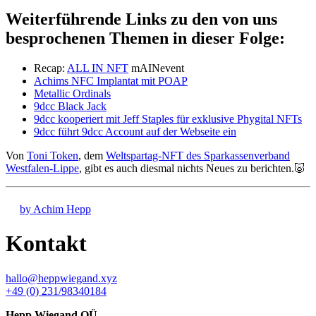
Weiterführende Links zu den von uns
besprochenen Themen in dieser Folge:
Recap:
ALL IN NFT
mAINevent
Achims NFC Implantat mit POAP
Metallic Ordinals
9dcc Black Jack
9dcc kooperiert mit Jeff Staples für exklusive Phygital NFTs
9dcc führt 9dcc Account auf der Webseite ein
Von
Toni Token
, dem
Weltspartag-NFT des Sparkassenverband
Westfalen-Lippe
, gibt es auch diesmal nichts Neues zu berichten.🐷
by Achim Hepp
Kontakt
hallo@heppwiegand.xyz
+49 (0) 231/98340184
Hepp Wiegand OÜ