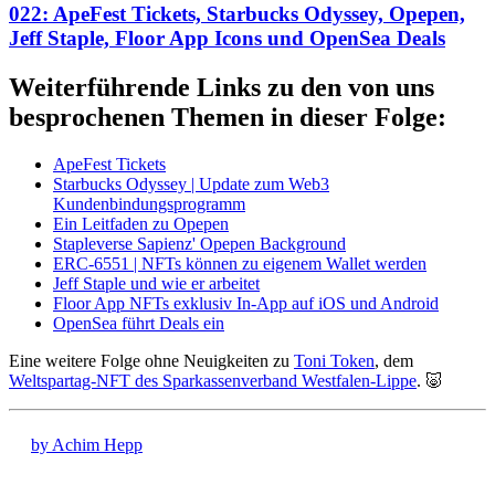
022: ApeFest Tickets, Starbucks Odyssey, Opepen,
Jeff Staple, Floor App Icons und OpenSea Deals
Weiterführende Links zu den von uns
besprochenen Themen in dieser Folge:
ApeFest Tickets
Starbucks Odyssey | Update zum Web3
Kundenbindungsprogramm
Ein Leitfaden zu Opepen
Stapleverse Sapienz' Opepen Background
ERC-6551 | NFTs können zu eigenem Wallet werden
Jeff Staple und wie er arbeitet
Floor App NFTs exklusiv In-App auf iOS und Android
OpenSea führt Deals ein
Eine weitere Folge ohne Neuigkeiten zu
Toni Token
, dem
Weltspartag-NFT des Sparkassenverband Westfalen-Lippe
. 🐷
by Achim Hepp