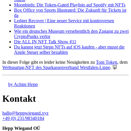
Moonbirds: Die Token-Gated Playlists auf Spotify mit NFTs
Box Office von Sports Illustrated: Die Zukunft für Tickets ist
da
Ledger Recover | Eine neuer Service mit kontroversen
Reaktionen
Wie ein deutsches Museum versehentlich den Zugang zu zwei
CryptoPunks verlor
Die ALL IN NFT Talk Show #11
Du kannst jetzt Stepn NFTs auf iOS kaufen - aber musst die
Apple Steuer selber bezahlen
In dieser Folge gibt es leider keine Neuigkeiten zu
Toni Token
, dem
Weltspartag-NFT des Sparkassenverband Westfalen-Lippe
. 🐷
by Achim Hepp
Kontakt
hallo@heppwiegand.xyz
+49 (0) 231/98340184
Hepp Wiegand OÜ