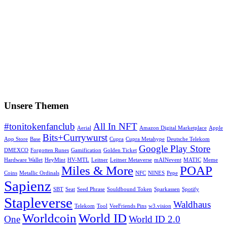
Unsere Themen
#tonitokenfanclub
All In NFT
Aerial
Amazon Digital Marketplace
Apple
Bits+Currywurst
App Store
Base
Cupra
Cupra Metahype
Deutsche Telekom
Google Play Store
DMEXCO
Forgotten Runes
Gamification
Golden Ticket
Hardware Wallet
HeyMint
HV-MTL
Leitner
Leitner Metaverse
mAINevent
MATIC
Meme
Miles & More
POAP
Coins
Metallic Ordinals
NFC
NINES
Pepe
Sapienz
SBT
Seat
Seed Phrase
Souldbound Token
Sparkassen
Spotify
Stapleverse
Waldhaus
Telekom
Tool
VeeFriends Pins
w3.vision
Worldcoin
World ID
One
World ID 2.0