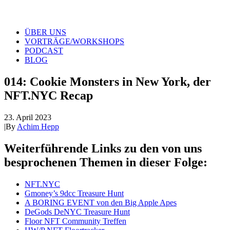
ÜBER UNS
VORTRÄGE/WORKSHOPS
PODCAST
BLOG
014: Cookie Monsters in New York, der
NFT.NYC Recap
23. April 2023
|
By
Achim Hepp
Weiterführende Links zu den von uns
besprochenen Themen in dieser Folge:
NFT.NYC
Gmoney’s 9dcc Treasure Hunt
A BORING EVENT von den Big Apple Apes
DeGods DeNYC Treasure Hunt
Floor NFT Community Treffen