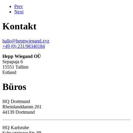
Prev
Next
Kontakt
hallo@heppwiegand.xyz
+49 (0) 231/98340184
Hepp Wiegand OÜ
Sepapaja 6
15551 Tallinn
Estland
Büros
HQ
Dortmund
Rheinlanddamm 201
44139 Dortmund
HQ Karlsruhe
Schwetzinger Str. 88