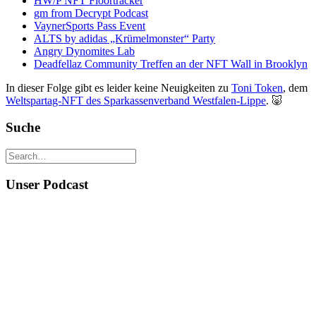
HW/P NFT Floortracker
gm from Decrypt Podcast
VaynerSports Pass Event
ALTS by adidas „Krümelmonster“ Party
Angry Dynomites Lab
Deadfellaz Community Treffen an der NFT Wall in Brooklyn
In dieser Folge gibt es leider keine Neuigkeiten zu
Toni Token
, dem
Weltspartag-NFT des Sparkassenverband Westfalen-Lippe
. 🐷
Suche
Unser Podcast