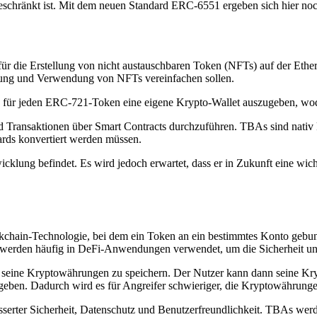
eschränkt ist. Mit dem neuen Standard ERC-6551 ergeben sich hier noc
 für die Erstellung von nicht austauschbaren Token (NFTs) auf der Et
tellung und Verwendung von NFTs vereinfachen sollen.
gt, für jeden ERC-721-Token eine eigene Krypto-Wallet auszugeben,
Transaktionen über Smart Contracts durchzuführen. TBAs sind nativ
rds konvertiert werden müssen.
icklung befindet. Es wird jedoch erwartet, dass er in Zukunft eine wi
chain-Technologie, bei dem ein Token an ein bestimmtes Konto gebund
erden häufig in DeFi-Anwendungen verwendet, um die Sicherheit und 
seine Kryptowährungen zu speichern. Der Nutzer kann dann seine Kr
ugeben. Dadurch wird es für Angreifer schwieriger, die Kryptowährunge
sserter Sicherheit, Datenschutz und Benutzerfreundlichkeit. TBAs werd