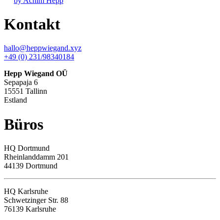
by Achim Hepp
Kontakt
hallo@heppwiegand.xyz
+49 (0) 231/98340184
Hepp Wiegand OÜ
Sepapaja 6
15551 Tallinn
Estland
Büros
HQ
Dortmund
Rheinlanddamm 201
44139 Dortmund
HQ Karlsruhe
Schwetzinger Str. 88
76139
Karlsruhe