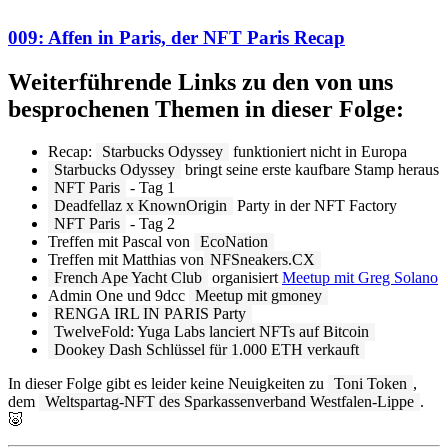
009: Affen in Paris, der NFT Paris Recap
Weiterführende Links zu den von uns
besprochenen Themen in dieser Folge:
Recap:
Starbucks Odyssey
funktioniert nicht in Europa
Starbucks Odyssey
bringt seine erste kaufbare Stamp heraus
NFT Paris
- Tag 1
Deadfellaz x KnownOrigin
Party in der NFT Factory
NFT Paris
- Tag 2
Treffen mit Pascal von
EcoNation
Treffen mit Matthias von
NFSneakers.CX
French Ape Yacht Club
organisiert
Meetup mit Greg Solano
Admin One und 9dcc
Meetup mit gmoney
RENGA IRL IN PARIS Party
TwelveFold: Yuga Labs lanciert NFTs auf Bitcoin
Dookey Dash Schlüssel für 1.000 ETH verkauft
In dieser Folge gibt es leider keine Neuigkeiten zu
Toni Token
,
dem
Weltspartag-NFT des Sparkassenverband Westfalen-Lippe
.
🐷