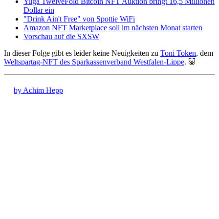
Yuga TwelveFold Bitcoin NFT Auktion bringt 16,5 Millionen
Dollar ein
"Drink Ain't Free" von Spottie WiFi
Amazon NFT Marketplace soll im nächsten Monat starten
Vorschau auf die SXSW
In dieser Folge gibt es leider keine Neuigkeiten zu
Toni Token
, dem
Weltspartag-NFT des Sparkassenverband Westfalen-Lippe
. 🐷
by Achim Hepp