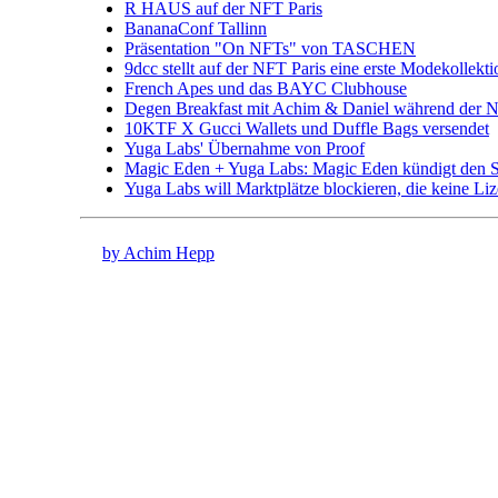
R HAUS auf der NFT Paris
BananaConf Tallinn
Präsentation "On NFTs" von TASCHEN
9dcc stellt auf der NFT Paris eine erste Modekollekti
French Apes und das BAYC Clubhouse
Degen Breakfast mit Achim & Daniel während der N
10KTF X Gucci Wallets und Duffle Bags versendet
Yuga Labs' Übernahme von Proof
Magic Eden + Yuga Labs: Magic Eden kündigt den St
Yuga Labs will Marktplätze blockieren, die keine L
by Achim Hepp