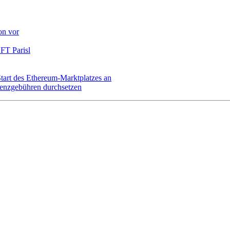
on vor
FT Parisl
art des Ethereum-Marktplatzes an
izenzgebühren durchsetzen