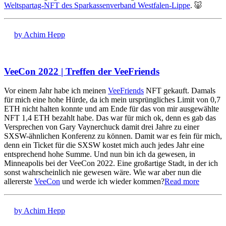
Weltspartag-NFT des Sparkassenverband Westfalen-Lippe
. 🐷
by Achim Hepp
VeeCon 2022 | Treffen der VeeFriends
Vor einem Jahr habe ich meinen
VeeFriends
NFT gekauft. Damals
für mich eine hohe Hürde, da ich mein ursprüngliches Limit von 0,7
ETH nicht halten konnte und am Ende für das von mir ausgewählte
NFT 1,4 ETH bezahlt habe. Das war für mich ok, denn es gab das
Versprechen von Gary Vaynerchuck damit drei Jahre zu einer
SXSW-ähnlichen Konferenz zu können. Damit war es fein für mich,
denn ein Ticket für die SXSW kostet mich auch jedes Jahr eine
entsprechend hohe Summe. Und nun bin ich da gewesen, in
Minneapolis bei der VeeCon 2022. Eine großartige Stadt, in der ich
sonst wahrscheinlich nie gewesen wäre. Wie war aber nun die
allererste
VeeCon
und werde ich wieder kommen?
Read more
by Achim Hepp