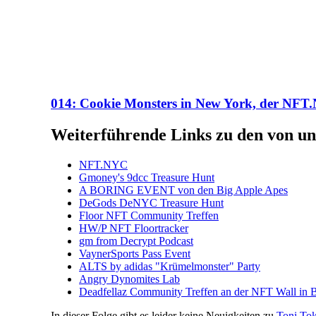
014: Cookie Monsters in New York, der NF
Weiterführende Links zu den von un
NFT.NYC
Gmoney's 9dcc Treasure Hunt
A BORING EVENT von den Big Apple Apes
DeGods DeNYC Treasure Hunt
Floor NFT Community Treffen
HW/P NFT Floortracker
gm from Decrypt Podcast
VaynerSports Pass Event
ALTS by adidas "Krümelmonster" Party
Angry Dynomites Lab
Deadfellaz Community Treffen an der NFT Wall in 
In dieser Folge gibt es leider keine Neuigkeiten zu
Toni To