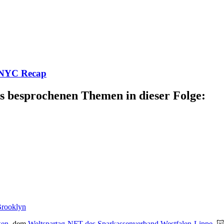
T.NYC Recap
s besprochenen Themen in dieser Folge:
Brooklyn
ken
, dem
Weltspartag-NFT des Sparkassenverband Westfalen-Lippe
. 