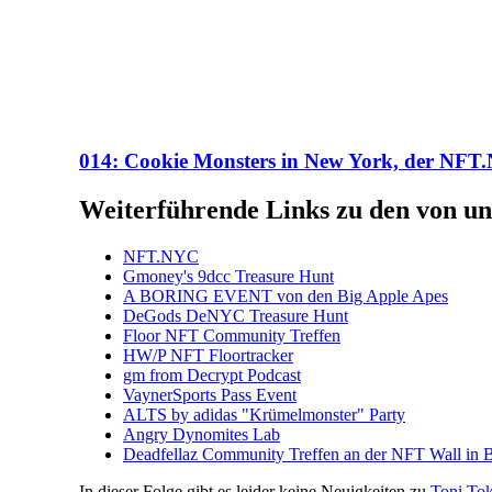
014: Cookie Monsters in New York, der NF
Weiterführende Links zu den von un
NFT.NYC
Gmoney's 9dcc Treasure Hunt
A BORING EVENT von den Big Apple Apes
DeGods DeNYC Treasure Hunt
Floor NFT Community Treffen
HW/P NFT Floortracker
gm from Decrypt Podcast
VaynerSports Pass Event
ALTS by adidas "Krümelmonster" Party
Angry Dynomites Lab
Deadfellaz Community Treffen an der NFT Wall in 
In dieser Folge gibt es leider keine Neuigkeiten zu
Toni To