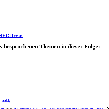
T.NYC Recap
s besprochenen Themen in dieser Folge:
Brooklyn
ken
, dem
Weltspartag-NFT des Sparkassenverband Westfalen-Lippe
. 