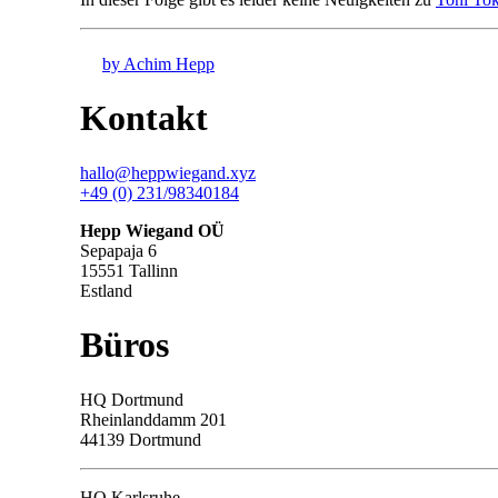
by Achim Hepp
Kontakt
hallo@heppwiegand.xyz
+49 (0) 231/98340184
Hepp Wiegand OÜ
Sepapaja 6
15551 Tallinn
Estland
Büros
HQ
Dortmund
Rheinlanddamm 201
44139 Dortmund
HQ Karlsruhe