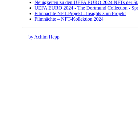
Neuigkeiten zu den UEFA EURO 2024 NFTs der St
UEFA EURO 2024 - The Dortmund Collection - Spec
Filmnächte NFT-Projekt - Insights zum Projekt
Filmnächte – NFT-Kollektion 2024
by Achim Hepp