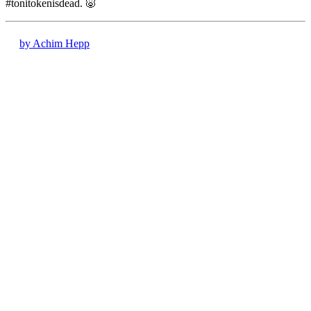
#tonitokenisdead. 🐷
by Achim Hepp