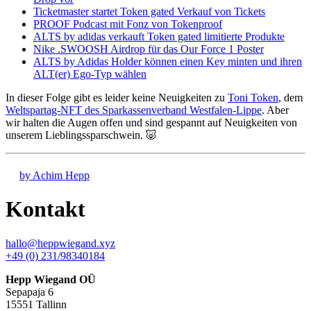
Ticketmaster startet Token gated Verkauf von Tickets
PROOF Podcast mit Fonz von Tokenproof
ALTS by adidas verkauft Token gated limitierte Produkte
Nike .SWOOSH Airdrop für das Our Force 1 Poster
ALTS by Adidas Holder können einen Key minten und ihren
ALT(er) Ego-Typ wählen
In dieser Folge gibt es leider keine Neuigkeiten zu
Toni Token
, dem
Weltspartag-NFT des Sparkassenverband Westfalen-Lippe
. Aber
wir halten die Augen offen und sind gespannt auf Neuigkeiten von
unserem Lieblingssparschwein. 🐷
by Achim Hepp
Kontakt
hallo@heppwiegand.xyz
+49 (0) 231/98340184
Hepp Wiegand OÜ
Sepapaja 6
15551 Tallinn