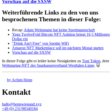
Vorschau auf die SXSW
Weiterführende Links zu den von uns
besprochenen Themen in dieser Folge:
Recap:
Adam Weitsmann hat keine Sportmannschaft
Yuga TwelveFold Bitcoin NFT Auktion bringt 16,5 Millionen
Dollar ein
"Drink Ain't Free" von Spottie WiFi
Amazon NFT Marketplace soll im nächsten Monat starten
Vorschau auf die SXSW
In dieser Folge gibt es leider keine Neuigkeiten zu
Toni Token
, dem
Weltspartag-NFT des Sparkassenverband Westfalen-Lippe
. 🐷
by Achim Hepp
Kontakt
hallo@heppwiegand.xyz
+49 (0) 231/98340184