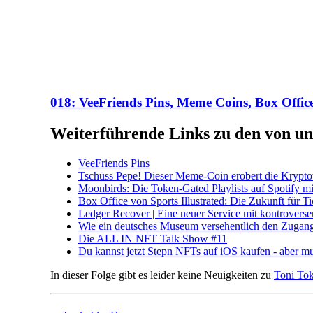
018: VeeFriends Pins, Meme Coins, Box Office
Weiterführende Links zu den von un
VeeFriends Pins
Tschüss Pepe! Dieser Meme-Coin erobert die Krypto
Moonbirds: Die Token-Gated Playlists auf Spotify m
Box Office von Sports Illustrated: Die Zukunft für Tic
Ledger Recover | Eine neuer Service mit kontrovers
Wie ein deutsches Museum versehentlich den Zugang
Die ALL IN NFT Talk Show #11
Du kannst jetzt Stepn NFTs auf iOS kaufen - aber mu
In dieser Folge gibt es leider keine Neuigkeiten zu
Toni To