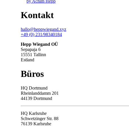
by Achim Hepp
Kontakt
hallo@heppwiegand.xyz
+49 (0) 231/98340184
Hepp Wiegand OÜ
Sepapaja 6
15551 Tallinn
Estland
Büros
HQ
Dortmund
Rheinlanddamm 201
44139 Dortmund
HQ Karlsruhe
Schwetzinger Str. 88
76139
Karlsruhe