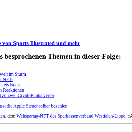
 von Sports Illustrated und mehr
s besprochenen Themen in dieser Folge:
welt im Sturm
it NFTs
kets ist da
en Reaktionen
 zu zwei CryptoPunks verlor
sst die Apple Steuer selber bezahlen
ken
, dem
Weltspartag-NFT des Sparkassenverband Westfalen-Lippe
. 