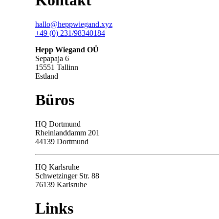
Kontakt
hallo@heppwiegand.xyz
+49 (0) 231/98340184
Hepp Wiegand OÜ
Sepapaja 6
15551 Tallinn
Estland
Büros
HQ
Dortmund
Rheinlanddamm 201
44139 Dortmund
HQ Karlsruhe
Schwetzinger Str. 88
76139
Karlsruhe
Links