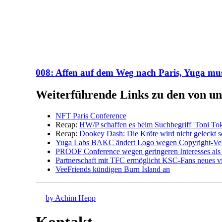
008: Affen auf dem Weg nach Paris, Yuga mu
Weiterführende Links zu den von un
NFT Paris Conference
Recap:
HW/P schaffen es beim Suchbegriff 'Toni Toke
Recap:
Dookey Dash: Die Kröte wird nicht geleckt 
Yuga Labs BAKC ändert Logo wegen Copyright-Ver
PROOF Conference wegen geringeren Interesses als 
Partnerschaft mit TFC ermöglicht KSC-Fans neues vir
VeeFriends kündigen Burn Island an
by Achim Hepp