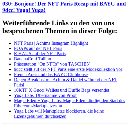
030: Bonjour! Der NFT Paris Recap mit BAYC und
9dcc! Yuga! Yuga!
Weiterführende Links zu den von uns
besprochenen Themen in dieser Folge:
NFT Paris | Achims Instagram Highlight
POAPs auf der NFT Paris
R HAUS auf der NFT Paris
BananaConf Tallinn
Präsentation "On NFTs" von TASCHEN
9dcc stellt auf der NFT Paris eine erste Modekollektion vor
French Apes und das BAYC Clubhouse
Degen Breakfast mit Achim & Daniel während der NFT
Parisl
10KTF X Gucci Wallets und Duffle Bags versendet
Yuga Labs' Übernahme von Proof
Magic Eden + Yuga Labs: Magic Eden kündigt den Start des
Ethereum-Marktplatzes an
Yuga Labs will Marktplätze blockieren, die keine
Lizenzgebühren durchsetzen