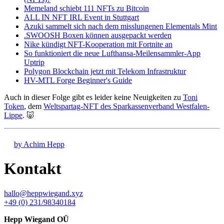
Memeland schiebt 111 NFTs zu Bitcoin
ALL IN NFT IRL Event in Stuttgart
Azuki sammelt sich nach dem misslungenen Elementals Mint
.SWOOSH Boxen können ausgepackt werden
Nike kündigt NFT-Kooperation mit Fortnite an
So funktioniert die neue Lufthansa-Meilensammler-App
Uptrip
Polygon Blockchain jetzt mit Telekom Infrastruktur
HV-MTL Forge Beginner's Guide
Auch in dieser Folge gibt es leider keine Neuigkeiten zu
Toni
Token
, dem
Weltspartag-NFT des Sparkassenverband Westfalen-
Lippe
. 🐷
by Achim Hepp
Kontakt
hallo@heppwiegand.xyz
+49 (0) 231/98340184
Hepp Wiegand OÜ