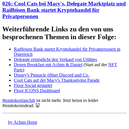
026: Cool Cats bei Macy's, Delegate Marktplatz und
Raiffeisen Bank startet Kryptohandel für
Privatpersonen
Weiterführende Links zu den von uns
besprochenen Themen in dieser Folge:
Raiffeisen Bank startet Kryptohandel für Privatpersonen in
Österreich
Delegate ermöglicht den Verkauf von Utilities
Degen Breakfast mit Achim & Daniel
(Start auf der
NFT
Paris
)
Disney's Pinnacle öffnet Discord und Co.
Cool Cats auf der Macy's Thanksgiving Parade
Floor Social gestartet
Floor ICONS Dashboard
#tonitokenfanclub
ist nicht mehr. Jetzt heisst es leider
#tonitokenisdead. 🐷
by Achim Hepp