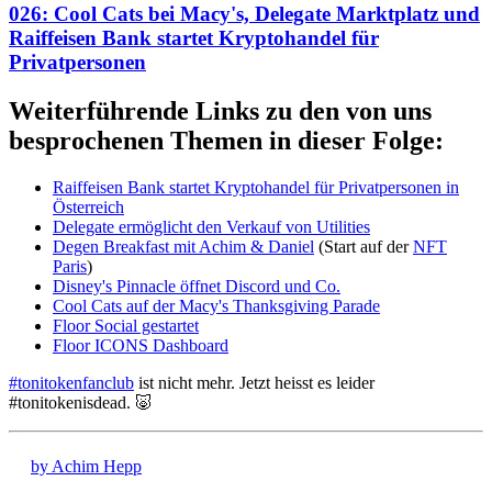
026: Cool Cats bei Macy's, Delegate Marktplatz und
Raiffeisen Bank startet Kryptohandel für
Privatpersonen
Weiterführende Links zu den von uns
besprochenen Themen in dieser Folge:
Raiffeisen Bank startet Kryptohandel für Privatpersonen in
Österreich
Delegate ermöglicht den Verkauf von Utilities
Degen Breakfast mit Achim & Daniel
(Start auf der
NFT
Paris
)
Disney's Pinnacle öffnet Discord und Co.
Cool Cats auf der Macy's Thanksgiving Parade
Floor Social gestartet
Floor ICONS Dashboard
#tonitokenfanclub
ist nicht mehr. Jetzt heisst es leider
#tonitokenisdead. 🐷
by Achim Hepp