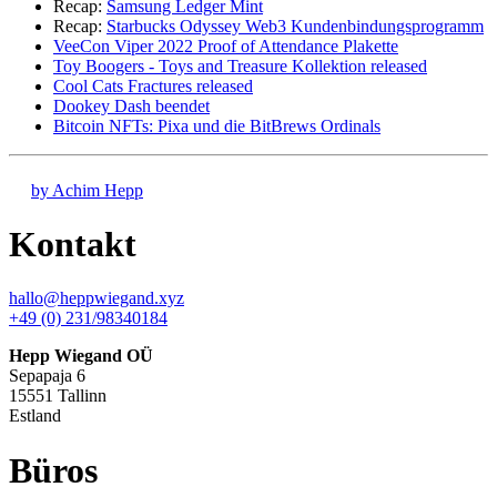
Recap:
Samsung Ledger Mint
Recap:
Starbucks Odyssey Web3 Kundenbindungsprogramm
VeeCon Viper 2022 Proof of Attendance Plakette
Toy Boogers - Toys and Treasure Kollektion released
Cool Cats Fractures released
Dookey Dash beendet
Bitcoin NFTs: Pixa und die BitBrews Ordinals
by Achim Hepp
Kontakt
hallo@heppwiegand.xyz
+49 (0) 231/98340184
Hepp Wiegand OÜ
Sepapaja 6
15551 Tallinn
Estland
Büros