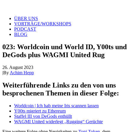
ÜBER UNS
VORTRÄGE/WORKSHOPS
PODCAST
BLOG
023: Worldcoin und World ID, Y00ts und
DeGods plus WAGMI United Rug
26. August 2023
|
By
Achim Hepp
Weiterführende Links zu den von uns
besprochenen Themen in dieser Folge:
Worldcoin | Ich hab meine Iris scannen lassen
Y00ts migriert zu Ethereum
Staffel III von DeGods enthüllt
WAGMI United widerlegt „Rugging“ Gerüchte
Eine weitere Folge ohne Neuigkeiten zu
Toni Token
, dem